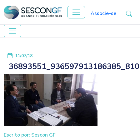
Associe-se
11/07/18
36893551_936597913186385_810
Escrito por: Sescon GF