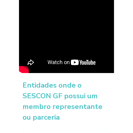
Entidades onde o
SESCON GF possui um
membro representante
ou parceria