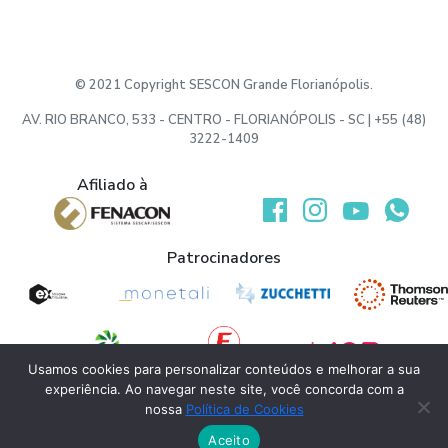
© 2021 Copyright SESCON Grande Florianópolis.
AV. RIO BRANCO, 533 - CENTRO - FLORIANÓPOLIS - SC | +55 (48)
3222-1409
Afiliado à
Desenvolvido por:
Patrocinadores
Usamos cookies para personalizar conteúdos e melhorar a sua
experiência. Ao navegar neste site, você concorda com a
Apoio
nossa
Política de Cookies
Aceito