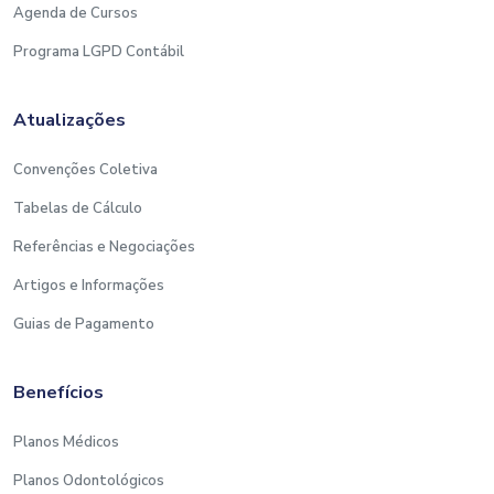
do PIS/COFINS não Cumulativo e
Agenda de Cursos
Cumulativo;
Aproveitamento de crédito sobre
Programa LGPD Contábil
O Sescon Educa reserva-se no direito de alterar a
exportação;
data de realização sem aviso prévio, em caso de
Créditos associados às vendas com
imprevistos que impeçam na data programada.
Atualizações
Suspensão, Isenção, Alíquota 0 (Zero) ou
Não Incidência para o PIS e da COFINS;
Convenções Coletiva
Crédito de Papel Imune e na Aquisição
REALIZAÇÃO: SESCON EDUCA
Tabelas de Cálculo
de Produtos da Zona Franca de Manaus;
Na Subcontratação de Serviços de
Referências e Negociações
Transporte;
Artigos e Informações
Estudo de Casos.
Guias de Pagamento
RETENÇÕES DAS CONTRIBUIÇÕES
Benefícios
Retenção das Contribuições Sociais (Pis,
Cofins, contribuição social sobre lucro
Planos Médicos
líquido);
Planos Odontológicos
Serviços que Sofrem Incidência da