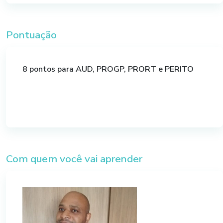
Cumulativo e Não-Cumulativo.
Pontuação
REGIME DO PIS E COFINS CUMULATIVO
Contribuintes;
Definições de Receita Bruta e Fato
8 pontos para AUD, PROGP, PRORT e PERITO
Gerador;
Bases de Cálculo / Exclusão do ICMS da
Receita Bruta Atualizada Com a
Instrução Normativa 2121/2022;
Conceito de Ajuste de Valor Presente;
Exemplo Prático do Cálculo do PIS e da
COFINS Cumulativo;
Com quem você vai aprender
Base de Cálculo na Revenda de Veículos
Usados;
Base de Cálculo Empresas de
Propaganda;
Estudos de Caso.