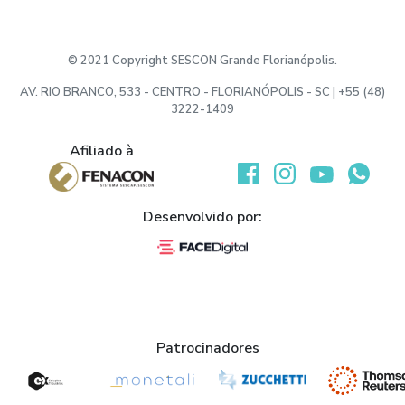
eventuais alterações posteriores
.
© 2021 Copyright SESCON Grande Florianópolis.
Obs: Intervalo de 10 a 15 min.
AV. RIO BRANCO, 533 - CENTRO - FLORIANÓPOLIS - SC | +55 (48)
3222-1409
Afiliado à
Desenvolvido por:
Patrocinadores