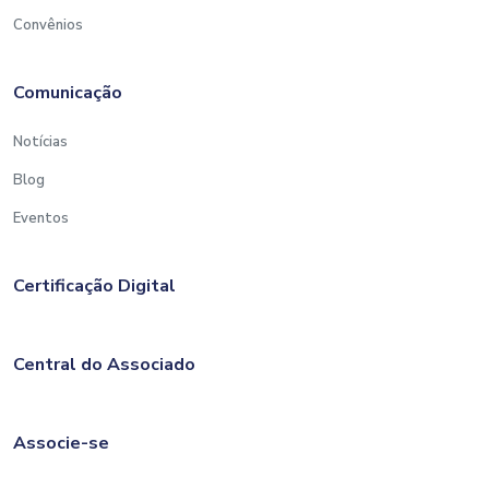
Retenção;
Convênios
Fato gerador da Retenção e
Recolhimento (AUTOPEÇAS);
Comunicação
Aproveitamento das Contribuições
Retidas (ESTUDO DE CASOS).
Notícias
Blog
RESUMO DAS PRICIPAIS ALTERAÇÕES
Eventos
Resumo Crédito não cumulativo
/Instrução Normativa 2121/2022;
Certificação Digital
Base de cálculo do Crédito e MP 1159
de 12-01-2023;
Resumo desoneração combustíveis MP
Central do Associado
1157/2023.
Associe-se
Conteúdo elaborado com base na legislação
vigente. Recomenda-se vigilância quanto a