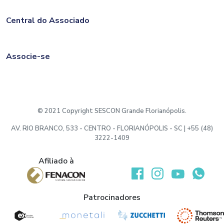
Central do Associado
Associe-se
© 2021 Copyright SESCON Grande Florianópolis.
AV. RIO BRANCO, 533 - CENTRO - FLORIANÓPOLIS - SC | +55 (48)
3222-1409
Afiliado à
Desenvolvido por:
Patrocinadores