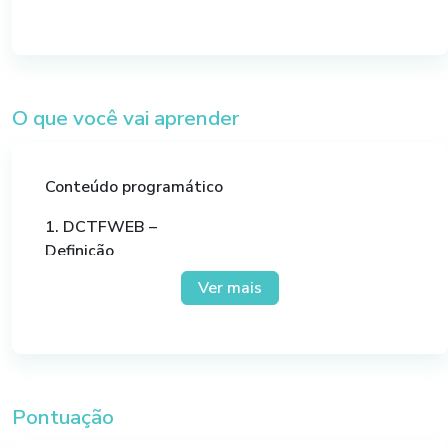
O que você vai aprender
Conteúdo programático
1. DCTFWEB –
Definição
Obrigados
Ver mais
Dispensados
2. Legislação, Manuais & Cronograma de Entrega
3. Estrutura de Cálculo do eSocial
4. Estrutura de Cálculo REINF
5. Questões Operacionais da DCTFWEB
Pontuação
Acesso ao sistema e fluxo operacional
Cadastro