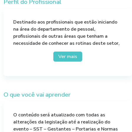
Perfil do Profissional
Destinado aos profissionais que estão iniciando
na área do departamento de pessoal,
profissionais de outras áreas que tenham a
necessidade de conhecer as rotinas deste setor,
auxiliares de departamento de pessoal e
Ver mais
estudantes que tenham interesse em iniciar
nesta área, além de outros profissionais que
sintam a necessidade de se reciclarem, dentro do
conteúdo proposto.
O que você vai aprender
O conteúdo será atualizado com todas as
alterações da legislação até a realização do
evento – SST – Gestantes – Portarias e Normas