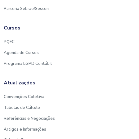
escolar
Parceria Sebrae/Sescon
– Tributação de INSS – enquadramento da
empresa conforme a sua atividade (FPAS)
– Contribuições – Riscos Ambientais do Trabalho
Cursos
– RAT
– Sistema “S” – Terceiros
PQEC
– Compreensão e Conferência dos cálculos da
Agenda de Cursos
GPS e do IRRF
– Cálculos de folha de pagamento – (exercícios
Programa LGPD Contábil
folha completa)
Módulo VII – INTRODUÇÃO A PREVIDÊNCIA
Atualizações
SOCIAL
Convenções Coletiva
– INSS – Principais benefícios – Regras de
Tabelas de Cálculo
concessão/carências
Referências e Negociações
– Entre outros assuntos pertinentes…
Artigos e Informações
Conteúdo elaborado com base na legislação