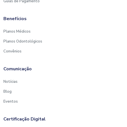
Guias de Pagamento
vigente. Recomenda-se vigilância quanto a
eventuais alterações posteriores.
Benefícios
Obs: Intervalo de 10 a 15 min.
Planos Médicos
Planos Odontológicos
Convênios
Comunicação
Notícias
Blog
Eventos
Certificação Digital