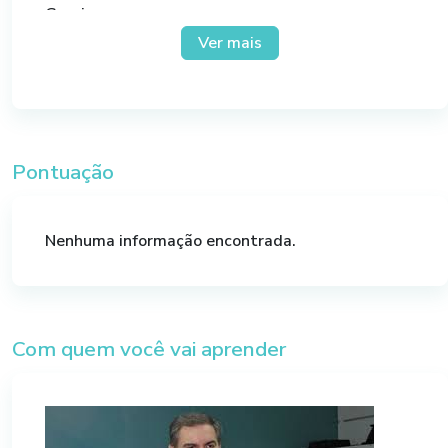
Gerais.
Ver mais
Módulo I – Admissão de Empregados
– Conceitos de empregado e empregador
Espécies de relações de trabalho:
Relação de emprego
Pontuação
Relação de trabalho autônomo
Relação de trabalho avulso
Relação de trabalho eventual
Nenhuma informação encontrada.
Relação de trabalho institucional
Relação de trabalho cooperativado
Relação de trabalho voluntário
Relação de trabalho de estágio
Com quem você vai aprender
– Contratos de trabalho – prazo determinado e
indeterminado
– Contrato a prazo determinado e suas
modalidades
– Contrato de trabalho intermitente – novas