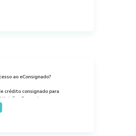
acesso ao eConsignado?
e crédito consignado para
ituições financeiras;
 exige convênios anteriores
gnável a partir da
olicitar o crédito