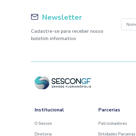
INFORMAÇÕES IMPORTANTES:
Newsletter
Para ter acesso ao curso via WEB
Cadastre-se para receber nosso
com acesso à internet de boa quali
boletim informativo
caixas de som/alto falantes ou fon
Indicamos o acesso a plataforma 
LIBERAÇÃO DO CURSO:
O curso a distância será liberado 
pagamento.
O link para acesso ao treinamento 
um dia antes do curso pela equi
Institucional
Parcerias
O Sescon
Patrocinadores
CERTIFICADO
Diretoria
Entidades Parceiras