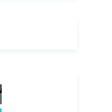
re os valores a serem
tos;
ontados ao banco credor;
o repasse por parte da
iente na folha para realizar
tratar;
s em folha;
stimo em caso de férias e
o momento da rescisão do
ia do FGTS;
ignados ativos na data da
idade e renegociação de