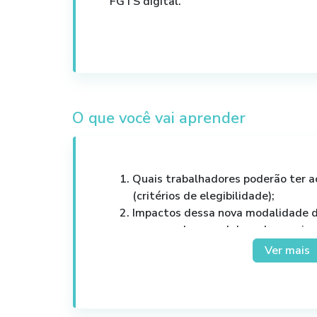
FGTS digital.
O que você vai aprender
Quais trabalhadores poderão ter 
(critérios de elegibilidade);
Impactos dessa nova modalidade d
empregadores, colaboradores e inst
O novo modelo de eConsignado não
Ver mais
com a empresa;
Como será calculado o limite consi
remuneração do trabalhador;
Procedimentos para o trabalhador s