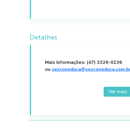
Para inscrições até 07/07 – 5% de de
Condição de Pagamento:
Boleto Bancá
Detalhes
Parcelamento no cartão de crédito
mínima R$ 90,00 – consulte-nos.
Mais Informações: (47) 3326-0236
ou
sesconeduca@sesconeduca.com.b
Ver mais
ACESSO:
O curso será transmitido através 
que possibilita a interação entre 
as facilidades do ambiente virtual.