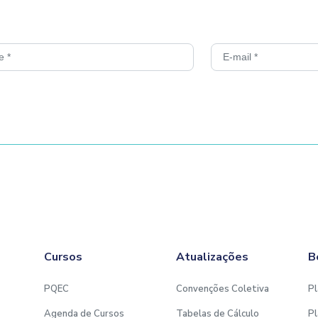
 é necessário um computador
dade, utilização de câmera,
e de ouvido.
através do Google Chrome.
após a confirmação de
será disponibilizado em até
pe do SESCON EDUCA.
Cursos
Atualizações
B
PQEC
Convenções Coletiva
Pl
Agenda de Cursos
Tabelas de Cálculo
Pl