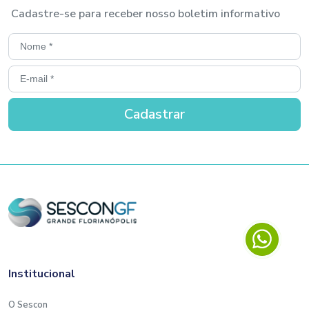
LIBERAÇÃO DO CURSO:
Cadastre-se para receber nosso boletim informativo
O curso a distância será liberado após a
confirmação de pagamento.
O link para acesso ao treinamento será
disponibilizado em até um dia antes do curso
pela equipe do SESCON EDUCA.
CERTIFICADO
O Certificado de conclusão do curso será
emitido em até 7 (sete) dias após o acesso
ao curso, o participante deverá ter no mínimo
75% de aproveitamento.
Institucional
CANCELAMENTO:
O Sescon