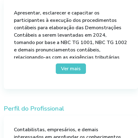
Apresentar, esclarecer e capacitar os
participantes à execução dos procedimentos
contábeis para elaboração das Demonstrações
Contábeis a serem levantadas em 2024,
tomando por base a NBC TG 1001, NBC TG 1002
e demais pronunciamentos contábeis,
relacionando-as com as exigências tributárias
impostas pela legislação vigente. Com ênfase na
Ver mais
estrutura das demonstrações contábeis e no
processo de mensuração dos valores,
analisaremos os grupos de imobilizado,
intangível, estoques, contas a pagar, provisões e
demais reflexos dos impactos econômicos.
Perfil do Profissional
Contabilistas, empresários, e demais
interessados em aprofundar os conhecimentos.