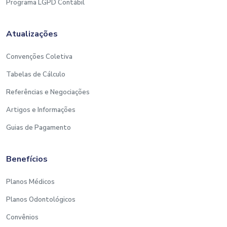
Programa LGPD Contábil
O Sescon Educa reserva-se no direito de alterar a
data de realização sem aviso prévio em caso de
imprevistos que impeçam na data programada,
Atualizações
ou no cancelamento do curso, caso não tenha o
número mínimo de participantes para realização.
Convenções Coletiva
Tabelas de Cálculo
Referências e Negociações
REALIZAÇÃO: SESCON EDUCA.
Artigos e Informações
Guias de Pagamento
Benefícios
Planos Médicos
Planos Odontológicos
Convênios