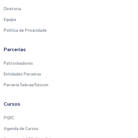
CANCELAMENTO DE INSCRIÇÕES SOMENTE
Diretoria
ATÉ 72hs “em dias úteis” ANTES da
realização do curso. Sendo possível, apenas
Equipe
para os casos que o link de acesso e material
Política de Privacidade
não tenham sido encaminhados ao
participante.
APÓS ESTE PRAZO AS INSCRIÇÕES NÃO
Parcerias
SERÃO CANCELADAS, sendo indevido
reembolso em caso de pagamento.
Patrocinadores
Entidades Parceiras
GRAVAÇÃO:
Parceria Sebrae/Sescon
Por se tratar de um curso ao Vivo, não será
gravado para disponibilização aos inscritos
Cursos
ou comercialização após a data de
realização.
PQEC
Agenda de Cursos