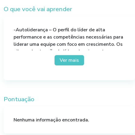
O que você vai aprender
-Autoliderança – O perfil do líder de alta
performance e as competências necessárias para
liderar uma equipe com foco em crescimento. Os
pilares de atuação do lí­der: planejamento,
pessoas, performance, conhecimento e
Ver mais
crescimento (growth);
-Liderando Pessoas – Gestão de pessoas e
retenção de talentos. Uma visão desde a
integração, acompanhamento e feedbacks.
Pontuação
Arsenal de ferramentas do líder – quando e como
aplicá-las de acordo com a maturidade do time e
empresa.
Nenhuma informação encontrada.
-Liderando Negócios – Gestão estratégica de
longo prazo. Como montar um planejamento