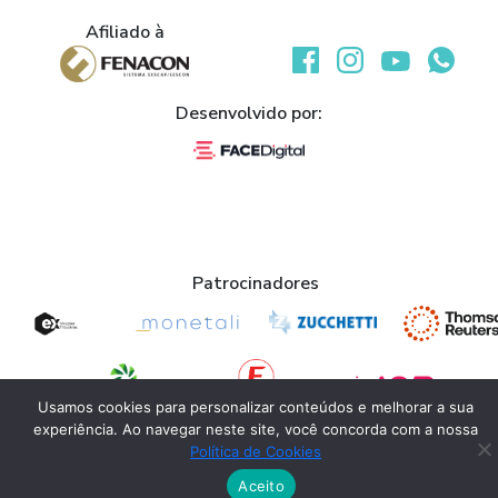
Afiliado à
Desenvolvido por:
Patrocinadores
Usamos cookies para personalizar conteúdos e melhorar a sua
experiência. Ao navegar neste site, você concorda com a nossa
Apoio
Política de Cookies
Aceito