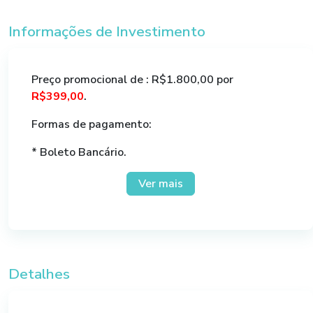
sobre o tema de Direito Trabalhista e Lei Geral
da Proteção de Dados DPO Certificada pela EXIN.
Informações de Investimento
Preço promocional de : R$1.800,00 por
R$399,00
.
Formas de pagamento:
* Boleto Bancário.
* Até 10x no cartão.
Ver mais
Detalhes