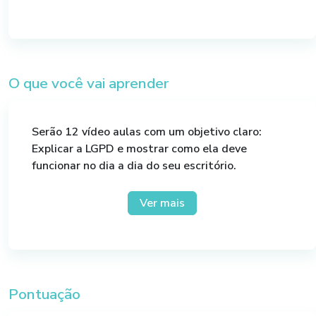
O que você vai aprender
Serão 12 vídeo aulas com um objetivo claro:
Explicar a LGPD e mostrar como ela deve
funcionar no dia a dia do seu escritório.
Você poderá realizar a sua inscrição agora mesmo
Ver mais
e assistir quando e como quiser e terá acesso a:
Modelo de documentos;
Guia de implementação com passo a passo;
Material de apoio;
Termos;
Pontuação
Cláusulas;