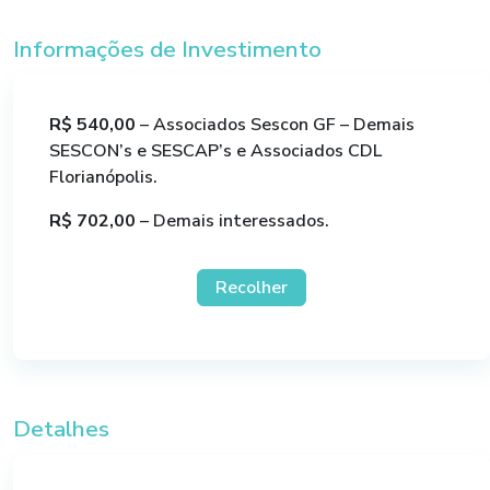
IF na Linguagem M
Informações de Investimento
– Módulo IV:
R$ 540,00
– Associados Sescon GF – Demais
Criando a Tabela Calendário e entendendo sua
SESCON’s e SESCAP’s e Associados CDL
importância
Formado em Gestão Financeira pela Unisul,
Florianópolis.
proprietário da empresa DM- Soluções em Excel,
Entendendo o Relacionamento de dados
atualmente trabalha com desenvolvimento de
R$ 702,00
– Demais interessados.
Tipos de Relacionamento
ferramentas de gestão para micros e pequenas
empresas, trabalhou 12 anos na Unimed Grande
Usando o relacionamento adequado
Recolher
Florianópolis ocupando cargos de gestão na área
financeira. Durante 7 anos trabalhou com
– Módulo V:
desenvolvimento de software na linguagem
Introdução a linguagem DAX
Visual Basic 6 e leciona cursos de Excel em
diversos níveis, inclusive Macro e VBA há 5 anos
Entendendo coluna calculada, medidas e
em diversas instituições no estado.
Detalhes
parâmetros
Funções SUM, COUNT, DISTINCTCOUNT, MAX,