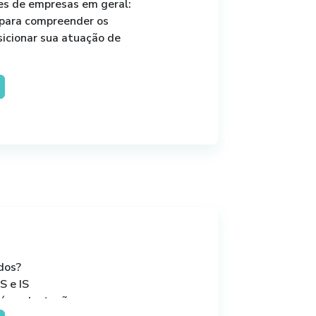
es de empresas em geral:
r para compreender os
sicionar sua atuação de
inistrativos: responsáveis
ue serão diretamente
, que atuam junto a
dos?
S e IS
rá a adaptação