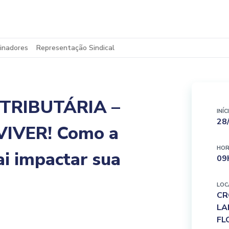
inadores
Representação Sindical
 TRIBUTÁRIA –
INÍC
28
IVER! Como a
HOR
ai impactar sua
09
LOC
CR
LA
FL