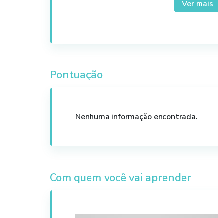
• Apuração Simultânea da atual regra 
Ver mais
• O que muda na operação de compra e
• Impactos no fluxo de caixa
• Precificação e Custo
• Desafios da Contabilidade na transiç
• Impactos para o Simples Nacional
• Emissão da NFe, NFCe e CTe com os n
Pontuação
• Dentre outros aspectos gerais
Nenhuma informação encontrada.
Com quem você vai aprender