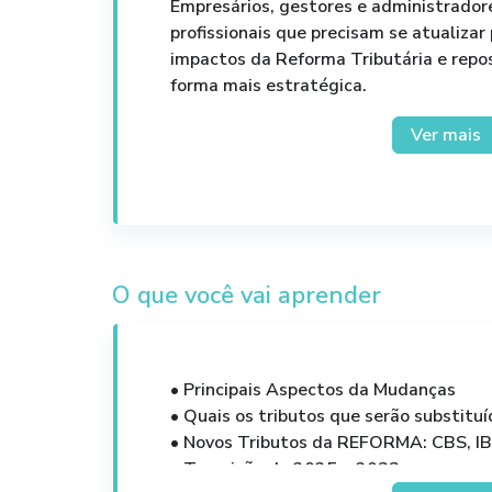
Empresários, gestores e administrador
profissionais que precisam se atualiza
impactos da Reforma Tributária e repo
forma mais estratégica.
Gestores financeiros, tributários e adm
Ver mais
por tomada de decisão em empresas q
afetadas pelas mudanças fiscais.
Consultores e assessores empresariais
negócios de diferentes segmentos.
O que você vai aprender
• Principais Aspectos da Mudanças
• Quais os tributos que serão substituí
• Novos Tributos da REFORMA: CBS, IB
• Transição de 2025 a 2033 – como se