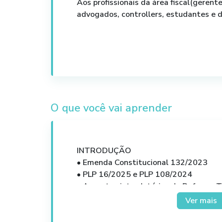
Aos profissionais da área fiscal(gerente
advogados, controllers, estudantes e 
O que você vai aprender
INTRODUÇÃO
• Emenda Constitucional 132/2023
• PLP 16/2025 e PLP 108/2024
• Aspectos introdutórios da Reforma T
• IVA DUAL x Atual Sistemática Tribut
Ver mais
REFORMA TRIBUTÁRIA – IBS E CBS