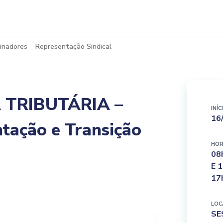
inadores
Representação Sindical
 TRIBUTÁRIA –
INÍC
16
tação e Transição
HOR
08
E 
17
LOC
SE