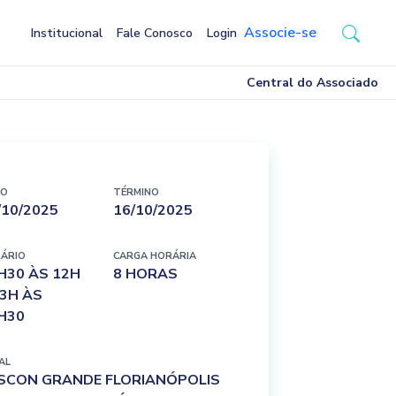
Associe-se
Institucional
Fale Conosco
Login
Central do Associado
IO
TÉRMINO
/10/2025
16/10/2025
ÁRIO
CARGA HORÁRIA
H30 ÀS 12H
8 HORAS
13H ÀS
H30
AL
SCON GRANDE FLORIANÓPOLIS