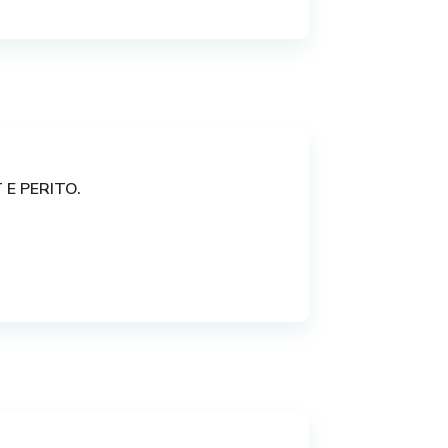
butos do Consumo:
BS
E PERITO.
om PIS/COFINS e CBS
INS e ICMS?
idos pelos Estados (ICMS) e
 e CBS
ento da CBS e do IBS
soal