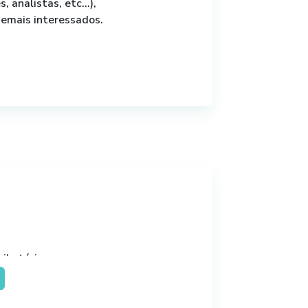
s, analistas, etc…),
demais interessados.
ributária
ária