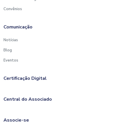
Entrada da Mercadoria no Estado
Convênios
3.3 – Desembaraço Aduaneiro
3.4 – Licitação Pública
Comunicação
3.5 – Notificação Fiscal
Notícias
3.6 – Energia Elétrica e Serviço de Comunicação
Blog
3.7 – Regime de Tributação Simplificada – RTS
Eventos
3.8 – Venda Fora do Estabelecimento
Certificação Digital
3.9 – Demais Casos
3.10 – Recolhimento do ICMS com Regularidade
Central do Associado
3.11 – Local e Forma de Pagamento do ICMS
4 – Penalidades pelo recolhimento em atraso
Associe-se