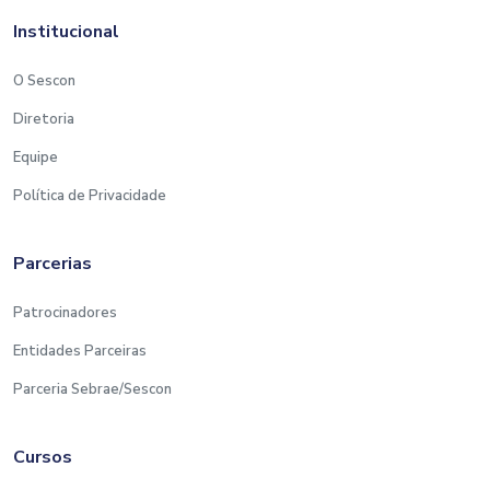
Institucional
O Sescon Educa reserva-se no direito de alterar a
data de realização sem aviso prévio, em caso de
O Sescon
imprevistos que impeçam na data programada.
Diretoria
Equipe
Política de Privacidade
Parcerias
Patrocinadores
Entidades Parceiras
Parceria Sebrae/Sescon
Cursos