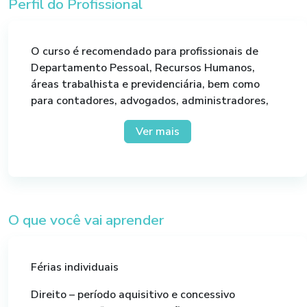
padrões legais.
Perfil do Profissional
O curso é recomendado para profissionais de
Departamento Pessoal, Recursos Humanos,
áreas trabalhista e previdenciária, bem como
para contadores, advogados, administradores,
gestores e demais profissionais que, em suas
Ver mais
atividades, atuem direta ou indiretamente com
as obrigações trabalhistas e a correta aplicação
das normas legais.
O que você vai aprender
Férias individuais
Direito – período aquisitivo e concessivo