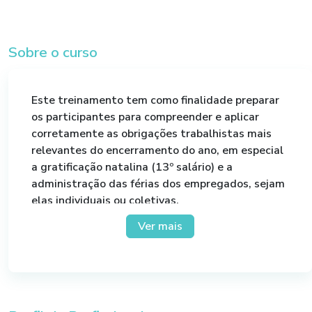
Sobre o curso
Este treinamento tem como finalidade preparar
os participantes para compreender e aplicar
corretamente as obrigações trabalhistas mais
relevantes do encerramento do ano, em especial
a gratificação natalina (13º salário) e a
administração das férias dos empregados, sejam
elas individuais ou coletivas.
Ver mais
O conteúdo foi estruturado para assegurar o
cumprimento da legislação vigente, reduzir riscos
de autuações e oferecer orientações práticas
sobre cálculos, prazos e rotinas, favorecendo uma
gestão trabalhista eficiente, segura e dentro dos