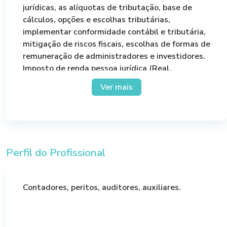
jurídicas, as alíquotas de tributação, base de
cálculos, opções e escolhas tributárias,
implementar conformidade contábil e tributária,
mitigação de riscos fiscais, escolhas de formas de
remuneração de administradores e investidores.
Imposto de renda pessoa jurídica (Real,
Presumido e Arbitrado); Juros sobre o capital
Ver mais
próprio; Tributação das atividades imobiliárias;
CSLL; Obrigações Acessórias; Custo e gestão de
estoques; Leasing; Gestão de ativos fixos;
Distribuição de Lucros; Penalidades.
Perfil do Profissional
Contadores, peritos, auditores, auxiliares.