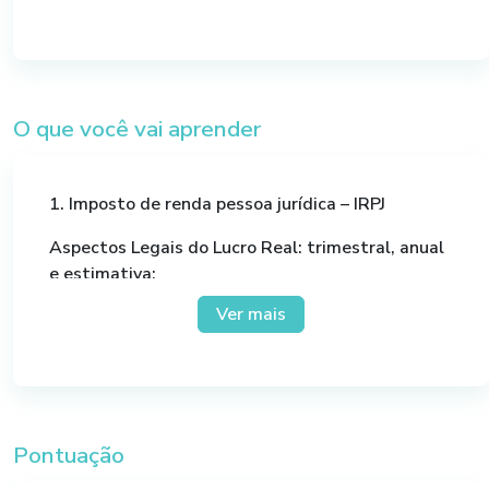
O que você vai aprender
1. Imposto de renda pessoa jurídica – IRPJ
Aspectos Legais do Lucro Real: trimestral, anual
e estimativa;
Tributação pelo Lucro Presumido;
Ver mais
Enquadramento e tributação do Simples
Nacional: microempresa e empresa de pequeno
porte;
Sistemas Simplificados;
Apuração do LUCRO REAL – Ajustes no LALUR –
Pontuação
IN RFB n. 1700/2017;
Tributação no Lucro Arbitrado g. Exemplos