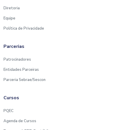
O Sescon Educa reserva-se no direito de alterar a
Diretoria
data de realização sem aviso prévio, em caso de
Equipe
imprevistos que impeçam na data programada ou
cancelar o curso, caso não tenha o número
Política de Privacidade
mínimo de participantes para realização.
Parcerias
Patrocinadores
Entidades Parceiras
Parceria Sebrae/Sescon
Cursos
PQEC
Agenda de Cursos