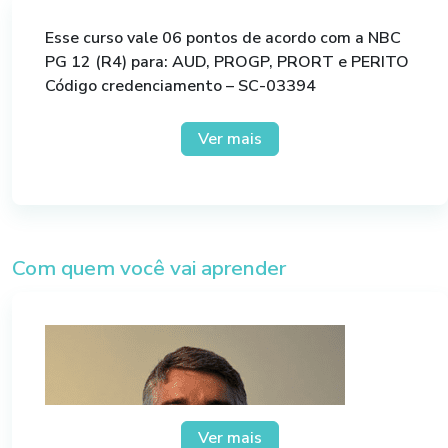
Práticos;
Esse curso vale 06 pontos de acordo com a NBC
2. JCP – Juros sobre o capital próprio
PG 12 (R4) para: AUD, PROGP, PRORT e PERITO
Código credenciamento – SC-03394
Definição e base de cálculo;
Aspectos legais e contábeis;
Ver mais
Tabela e cálculo dos juros TJLP;
Incidência do imposto de renda na fonte:
dedutibilidade, recolhimento e isenção;
Alterações introduzidas pela Lei no.
12.973/2014;
Com quem você vai aprender
3. CSLL – Contribuição Social sobre o Lucro
Líquido
Incidência no Lucro Real, Presumido e Arbitrado;
Alíquota e base de cálculo da CSLL;
CSLL: recolhimento e códigos;
4. RTD – Regime tributário definitivo
Ver mais