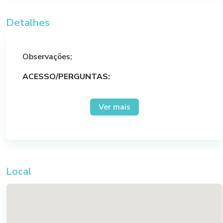
Condição de Pagamento:
Boleto Bancário ou
Detalhes
Cartão de Crédito*
Observações;
Parcelamento no cartão de crédito em até 5
ACESSO/PERGUNTAS:
vezes, parcela mínima R$ 90,00 – consulte-
nos.
O curso será transmitido através da
Ver mais
plataforma online (zoom) que possibilita a
interação entre professor e aluno com todas
Utilize os pontos do programa e pague sua
as facilidades do ambiente virtual.
inscrição total ou parcial.
As dúvidas serão respondidas somente
durante a aula ao vivo, através da interação
pelo chat ou microfone.
Local
INFORMAÇÕES IMPORTANTES: