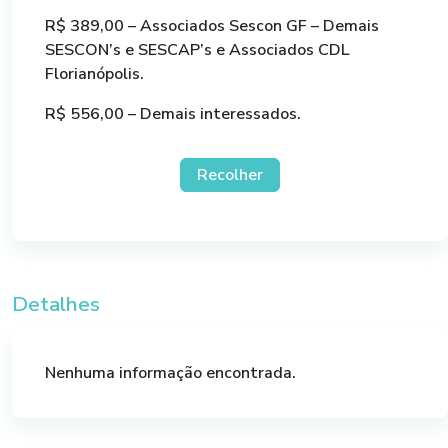
Fundador da Insight, mais de 20 anos de
R$ 389,00 – Associados Sescon GF – Demais
experiência em vendas, treinador, mentor,
SESCON’s e SESCAP’s e Associados CDL
Master practitioner em PNL, foi diretor do IEV
Florianópolis.
(maior escola de vendas do Brasil) e a mais de 4
R$ 556,00 – Demais interessados.
anos vem desenvolvendo vendedores em todo o
Brasil, treinou mais de 2.000 vendedores em sua
caminhada.
Recolher
Detalhes
Nenhuma informação encontrada.