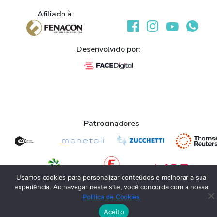
Afiliado à
Desenvolvido por:
Patrocinadores
Usamos cookies para personalizar conteúdos e melhorar a sua
experiência. Ao navegar neste site, você concorda com a nossa
Apoio
Política de Cookies
Aceito