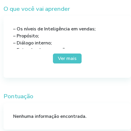
O que você vai aprender
– Os níveis de Inteligência em vendas;
– Propósito;
– Diálogo interno;
– Entendendo as emoções;
– Sentimentos;
Ver mais
– Vitimismo;
– Rapport: como se conectar com seu cliente;
– Perfis comportamentais;
– Comunicação;
– Sistemas representacionais (Visual, auditivo e
Pontuação
cinestésico);
– Como fazer perguntas;
– Escutatória;
Nenhuma informação encontrada.
– Proposta de valor;
– Negociação e objeções;