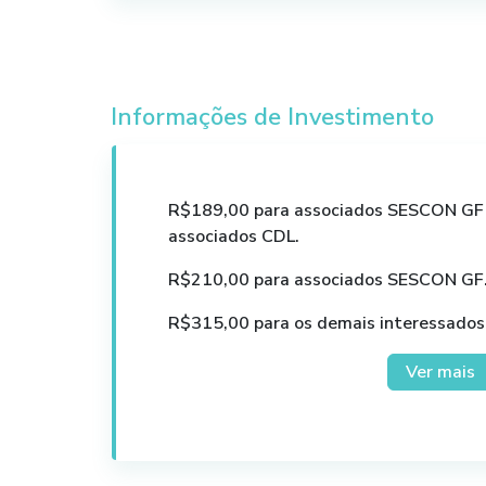
Mentor de projetos de desenvolvim
Graduação Administração;
MBA em gestão e consultoria empr
MBA em auditoria e Finanças;
Informações de Investimento
R$189,00 para associados SESCON GF c
associados CDL.
R$210,00 para associados SESCON GF
R$315,00 para os demais interessados
Ver mais