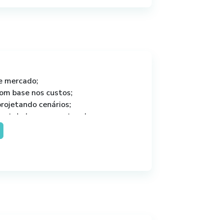
e mercado;
com base nos custos;
projetando cenários;
 estabelecer as metas da
s análises financeiras;