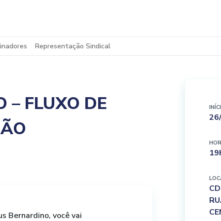
inadores
Representação Sindical
 – FLUXO DE
INÍC
26
ÇÃO
HOR
19
LOC
CD
RU
CE
 Bernardino, você vai