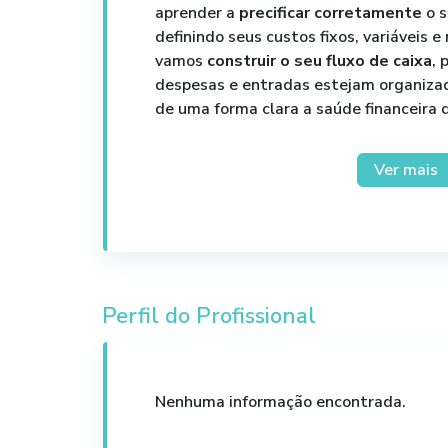
aprender a
precificar corretamente
o s
definindo seus custos fixos, variáveis
vamos
construir o seu fluxo de caixa
, 
despesas e entradas estejam organizada
de uma forma clara a saúde financeira 
Serão disponibilizadas
ferramentas c
Ver mais
utilizar no seu negócio que te ajudarão 
e organizar o fluxo de caixa. Neste t
ensinamos a utilizá-las.
Palestra aberta para todos os setor
para produtos físicos, digitais e servi
Perfil do Profissional
Nenhuma informação encontrada.