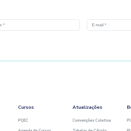
Cursos
Atualizações
B
PQEC
Convenções Coletiva
Pl
Agenda de Cursos
Tabelas de Cálculo
Pl