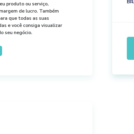
BR
eu produto ou serviço,
 e margem de lucro. Também
para que todas as suas
s e você consiga visualizar
do seu negócio.
omplementares
para você
a definir o preço do produto
reinamento também te
es do mercado, voltado
ços.