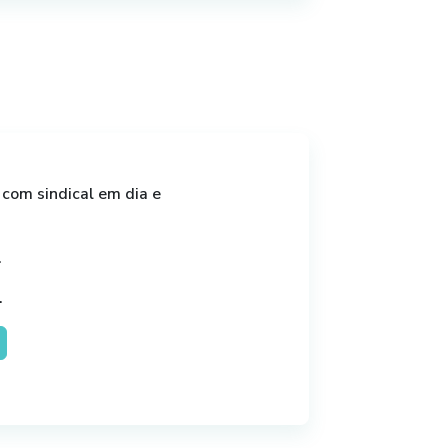
ento setorial;
esarial;
om sindical em dia e
.
.