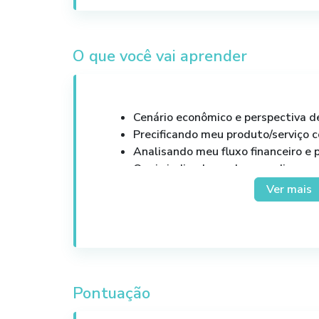
O que você vai aprender
Cenário econômico e perspectiva d
Precificando meu produto/serviço 
Analisando meu fluxo financeiro e 
Quais indicadores devo medir para
minha empresa?
Ver mais
Como criar estratégias com base na
Pontuação