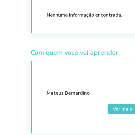
Nenhuma informação encontrada.
Com quem você vai aprender
Mateus Bernardino
10 anos de experiência com consult
Ver mais
10 anos de experiência em atuaçõe
empresariais;
Sócio de três empresas de projetos
Atual Diretor Financeiro da CDL Flo