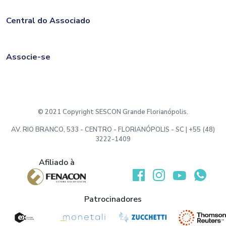
Central do Associado
Associe-se
© 2021 Copyright SESCON Grande Florianópolis.
AV. RIO BRANCO, 533 - CENTRO - FLORIANÓPOLIS - SC | +55 (48)
3222-1409
Afiliado à
Desenvolvido por:
Patrocinadores