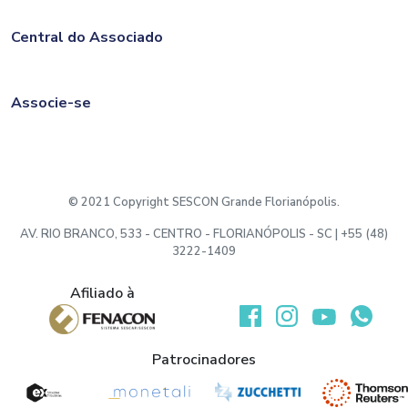
Central do Associado
Associe-se
© 2021 Copyright SESCON Grande Florianópolis.
AV. RIO BRANCO, 533 - CENTRO - FLORIANÓPOLIS - SC | +55 (48)
3222-1409
Afiliado à
Desenvolvido por:
Patrocinadores