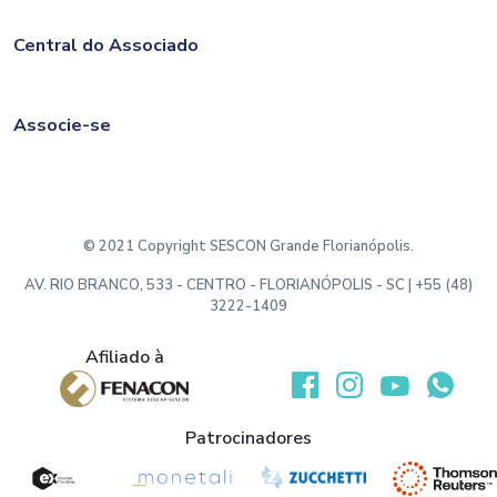
Central do Associado
Associe-se
© 2021 Copyright SESCON Grande Florianópolis.
AV. RIO BRANCO, 533 - CENTRO - FLORIANÓPOLIS - SC | +55 (48)
3222-1409
Afiliado à
Desenvolvido por:
Patrocinadores