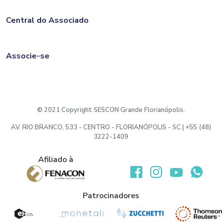
Central do Associado
Associe-se
© 2021 Copyright SESCON Grande Florianópolis.
AV. RIO BRANCO, 533 - CENTRO - FLORIANÓPOLIS - SC | +55 (48)
3222-1409
Afiliado à
Desenvolvido por:
Patrocinadores