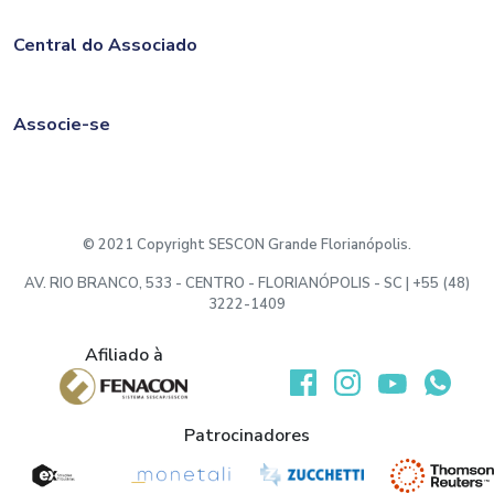
Central do Associado
Associe-se
© 2021 Copyright SESCON Grande Florianópolis.
AV. RIO BRANCO, 533 - CENTRO - FLORIANÓPOLIS - SC | +55 (48)
3222-1409
Afiliado à
Desenvolvido por:
Patrocinadores