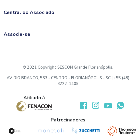
Central do Associado
Associe-se
© 2021 Copyright SESCON Grande Florianópolis.
AV. RIO BRANCO, 533 - CENTRO - FLORIANÓPOLIS - SC | +55 (48)
3222-1409
Afiliado à
Desenvolvido por:
Patrocinadores