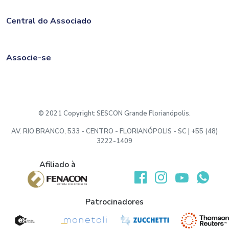
Central do Associado
Associe-se
© 2021 Copyright SESCON Grande Florianópolis.
AV. RIO BRANCO, 533 - CENTRO - FLORIANÓPOLIS - SC | +55 (48)
3222-1409
Afiliado à
Desenvolvido por:
Patrocinadores