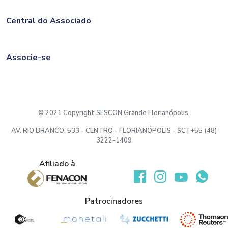
Central do Associado
Associe-se
© 2021 Copyright SESCON Grande Florianópolis.
AV. RIO BRANCO, 533 - CENTRO - FLORIANÓPOLIS - SC | +55 (48)
3222-1409
Afiliado à
Desenvolvido por:
Patrocinadores