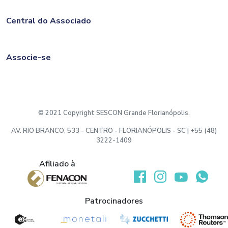
Central do Associado
Associe-se
© 2021 Copyright SESCON Grande Florianópolis.
AV. RIO BRANCO, 533 - CENTRO - FLORIANÓPOLIS - SC | +55 (48)
3222-1409
Afiliado à
Desenvolvido por:
Patrocinadores