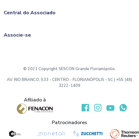
Central do Associado
Associe-se
© 2021 Copyright SESCON Grande Florianópolis.
AV. RIO BRANCO, 533 - CENTRO - FLORIANÓPOLIS - SC | +55 (48)
3222-1409
Afiliado à
Desenvolvido por:
Patrocinadores