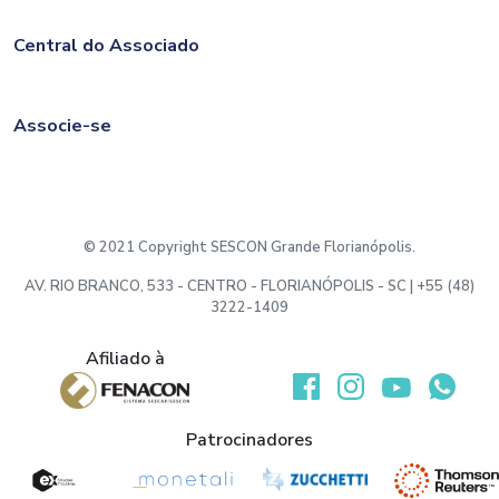
Central do Associado
Associe-se
© 2021 Copyright SESCON Grande Florianópolis.
AV. RIO BRANCO, 533 - CENTRO - FLORIANÓPOLIS - SC | +55 (48)
3222-1409
Afiliado à
Desenvolvido por:
Patrocinadores