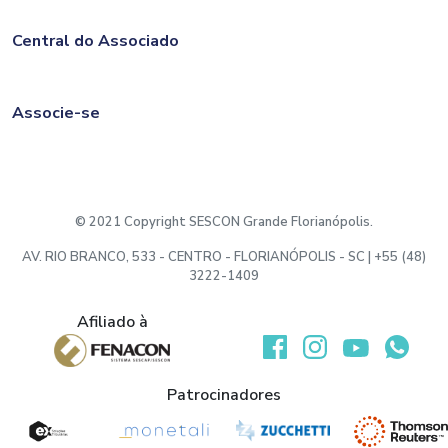
Central do Associado
Associe-se
© 2021 Copyright SESCON Grande Florianópolis.
AV. RIO BRANCO, 533 - CENTRO - FLORIANÓPOLIS - SC | +55 (48)
3222-1409
Afiliado à
Desenvolvido por:
Patrocinadores