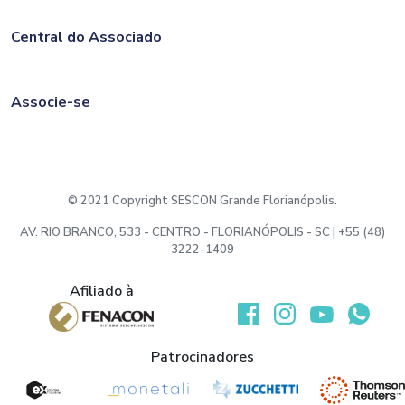
Central do Associado
Associe-se
© 2021 Copyright SESCON Grande Florianópolis.
AV. RIO BRANCO, 533 - CENTRO - FLORIANÓPOLIS - SC | +55 (48)
3222-1409
Afiliado à
Desenvolvido por:
Patrocinadores