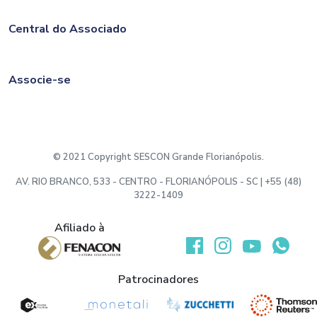
Central do Associado
Associe-se
© 2021 Copyright SESCON Grande Florianópolis.
AV. RIO BRANCO, 533 - CENTRO - FLORIANÓPOLIS - SC | +55 (48)
3222-1409
Afiliado à
Desenvolvido por:
Patrocinadores