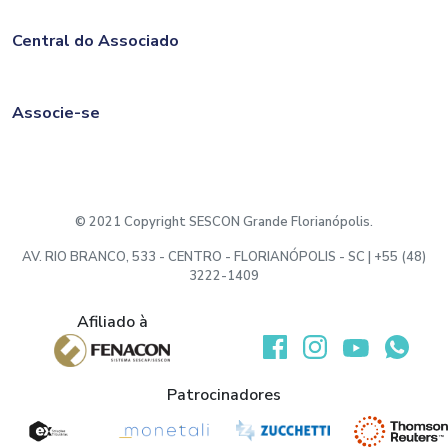
Central do Associado
Associe-se
© 2021 Copyright SESCON Grande Florianópolis.
AV. RIO BRANCO, 533 - CENTRO - FLORIANÓPOLIS - SC | +55 (48)
3222-1409
Afiliado à
Desenvolvido por:
Patrocinadores