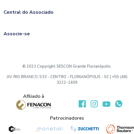
Central do Associado
Associe-se
© 2021 Copyright SESCON Grande Florianópolis.
AV. RIO BRANCO, 533 - CENTRO - FLORIANÓPOLIS - SC | +55 (48)
3222-1409
Afiliado à
Desenvolvido por:
Patrocinadores