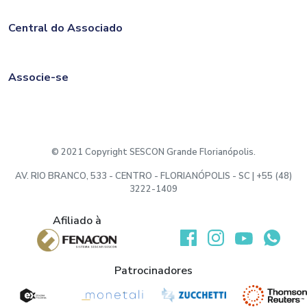
Central do Associado
Associe-se
© 2021 Copyright SESCON Grande Florianópolis.
AV. RIO BRANCO, 533 - CENTRO - FLORIANÓPOLIS - SC | +55 (48)
3222-1409
Afiliado à
Desenvolvido por:
Patrocinadores