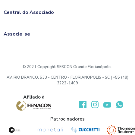
Central do Associado
Associe-se
© 2021 Copyright SESCON Grande Florianópolis.
AV. RIO BRANCO, 533 - CENTRO - FLORIANÓPOLIS - SC | +55 (48)
3222-1409
Afiliado à
Desenvolvido por:
Patrocinadores