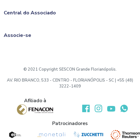
Central do Associado
Associe-se
© 2021 Copyright SESCON Grande Florianópolis.
AV. RIO BRANCO, 533 - CENTRO - FLORIANÓPOLIS - SC | +55 (48)
3222-1409
Afiliado à
Desenvolvido por:
Patrocinadores