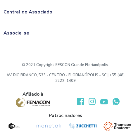
Central do Associado
Associe-se
© 2021 Copyright SESCON Grande Florianópolis.
AV. RIO BRANCO, 533 - CENTRO - FLORIANÓPOLIS - SC | +55 (48)
3222-1409
Afiliado à
Desenvolvido por:
Patrocinadores