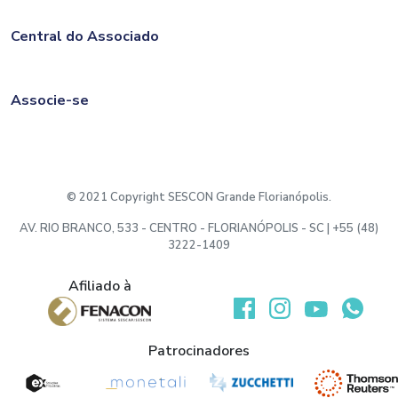
Central do Associado
Associe-se
© 2021 Copyright SESCON Grande Florianópolis.
AV. RIO BRANCO, 533 - CENTRO - FLORIANÓPOLIS - SC | +55 (48)
3222-1409
Afiliado à
Desenvolvido por:
Patrocinadores