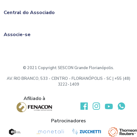
Central do Associado
Associe-se
© 2021 Copyright SESCON Grande Florianópolis.
AV. RIO BRANCO, 533 - CENTRO - FLORIANÓPOLIS - SC | +55 (48)
3222-1409
Afiliado à
Desenvolvido por:
Patrocinadores