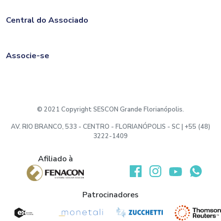
Central do Associado
Associe-se
© 2021 Copyright SESCON Grande Florianópolis.
AV. RIO BRANCO, 533 - CENTRO - FLORIANÓPOLIS - SC | +55 (48)
3222-1409
Afiliado à
Desenvolvido por:
Patrocinadores