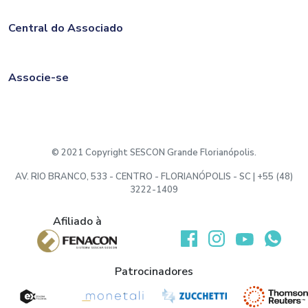
Central do Associado
Associe-se
© 2021 Copyright SESCON Grande Florianópolis.
AV. RIO BRANCO, 533 - CENTRO - FLORIANÓPOLIS - SC | +55 (48)
3222-1409
Afiliado à
Desenvolvido por:
Patrocinadores