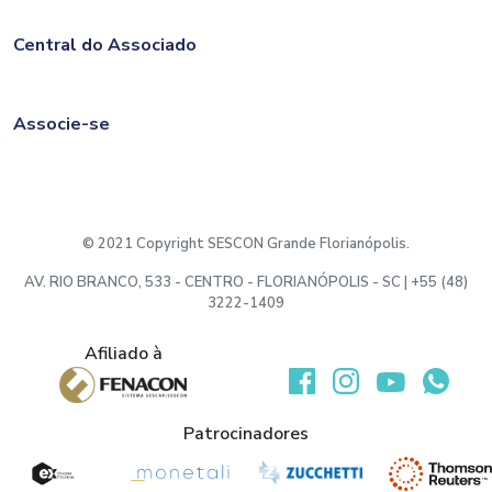
Central do Associado
Associe-se
© 2021 Copyright SESCON Grande Florianópolis.
AV. RIO BRANCO, 533 - CENTRO - FLORIANÓPOLIS - SC | +55 (48)
3222-1409
Afiliado à
Desenvolvido por:
Patrocinadores