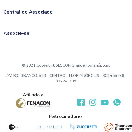
Central do Associado
Associe-se
© 2021 Copyright SESCON Grande Florianópolis.
AV. RIO BRANCO, 533 - CENTRO - FLORIANÓPOLIS - SC | +55 (48)
3222-1409
Afiliado à
Desenvolvido por:
Patrocinadores