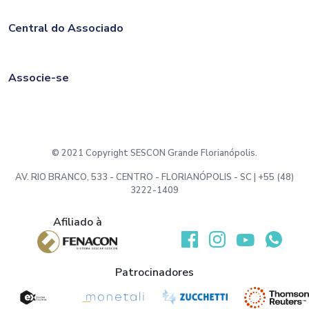
Central do Associado
Associe-se
© 2021 Copyright SESCON Grande Florianópolis.
AV. RIO BRANCO, 533 - CENTRO - FLORIANÓPOLIS - SC | +55 (48)
3222-1409
Afiliado à
Desenvolvido por:
Patrocinadores