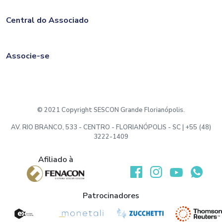
Central do Associado
Associe-se
© 2021 Copyright SESCON Grande Florianópolis.
AV. RIO BRANCO, 533 - CENTRO - FLORIANÓPOLIS - SC | +55 (48)
3222-1409
Afiliado à
Desenvolvido por:
Patrocinadores