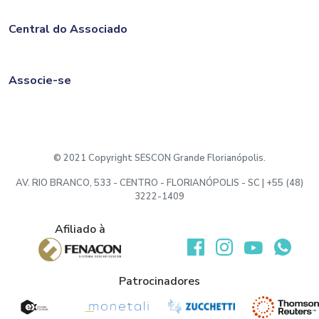
Central do Associado
Associe-se
© 2021 Copyright SESCON Grande Florianópolis.
AV. RIO BRANCO, 533 - CENTRO - FLORIANÓPOLIS - SC | +55 (48)
3222-1409
Afiliado à
Desenvolvido por:
Patrocinadores