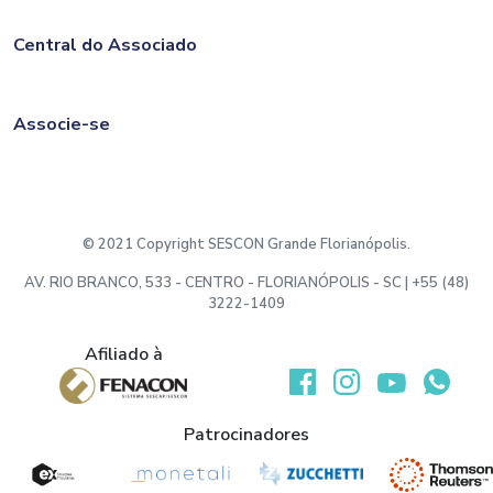
Central do Associado
Associe-se
© 2021 Copyright SESCON Grande Florianópolis.
AV. RIO BRANCO, 533 - CENTRO - FLORIANÓPOLIS - SC | +55 (48)
3222-1409
Afiliado à
Desenvolvido por:
Patrocinadores